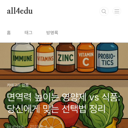
본문 바로가기
all4edu
홈
태그
방명록
카테고리 없음
면역력 높이는 영양제 vs 식품:
당신에게 맞는 선택법 정리
by all4edu
2025. 8. 4.