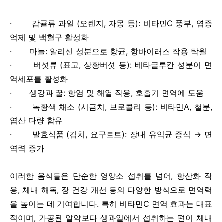
· 감귤류 과일 (오렌지, 자몽 등): 비타민C 풍부, 염증
억제 및 백혈구 활성화
· 마늘: 알리신 성분으로 항균, 항바이러스 작용 탁월
· 버섯류 (표고, 상황버섯 등): 베타글루칸 성분이 면
역세포를 활성화
· 생강과 꿀: 항염 및 해열 작용, 호흡기 면역에 도움
· 녹황색 채소 (시금치, 브로콜리 등): 비타민A, 철분,
엽산 다량 함유
· 발효식품 (김치, 요구르트): 장내 유익균 증식 → 면
역력 증가
이러한 음식들은 단순한 영양소 섭취를 넘어, 항산화 작
용, 체내 해독, 장 건강 개선 등의 다양한 방식으로 면역력
을 높이는 데 기여합니다. 특히 비타민C 면역 효과는 대표
적이며, 가공된 알약보다 생과일에서 섭취하는 편이 체내