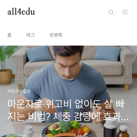
본문 바로가기
all4edu
홈
태그
방명록
카테고리 없음
마운자로·위고비 없이도 살 빠
지는 비법? 체중 감량에 효과적
인 보충제 15가지 완전 정복
by all4edu
2026. 5. 7.