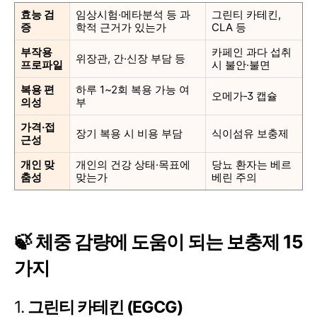
효능 검
임상시험·메타분석 등 과
그린티 카테킨,
증
학적 근거가 있는가
CLA 등
부작용
카페인 과다 섭취
위장관, 간·신장 부담 등
프로파일
시 불안·불면
복용 편
하루 1~2회 복용 가능 여
오메가‑3 캡슐
의성
부
가격·접
장기 복용 시 비용 부담
식이섬유 보충제
근성
개인 맞
개인의 건강 상태·목표에
당뇨 환자는 베르
춤성
맞는가
베린 주의
🍃 체중 감량에 도움이 되는 보충제 15
가지
1.
그린티 카테킨 (EGCG)