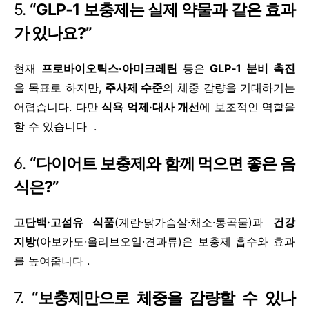
5.
“GLP‑1 보충제는 실제 약물과 같은 효과
가 있나요?”
현재
프로바이오틱스·아미크레틴
등은
GLP‑1 분비 촉진
을 목표로 하지만,
주사제 수준
의 체중 감량을 기대하기는
어렵습니다. 다만
식욕 억제·대사 개선
에 보조적인 역할을
할 수 있습니다 .
6.
“다이어트 보충제와 함께 먹으면 좋은 음
식은?”
고단백·고섬유 식품
(계란·닭가슴살·채소·통곡물)과
건강
지방
(아보카도·올리브오일·견과류)은 보충제 흡수와 효과
를 높여줍니다 .
7.
“보충제만으로 체중을 감량할 수 있나