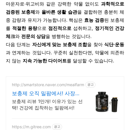
마운자로·위고비와 같은 강력한 약물 없이도
과학적으로
검증된 보충제
와
올바른 생활 습관
을 결합하면 충분히 체
중 감량과 유지가 가능합니다. 핵심은
효능 검증
된 보충제
를
적절한 용량
으로
점진적으로
섭취하고,
정기적인 건강
체크
와
전문의 상담
을 병행하는 것입니다.
다음 단계는
자신에게 맞는 보충제 조합
을 찾아
식단·운동
과 연계하는 것입니다. 꾸준히 실천한다면, 약물에 의존하
지 않는
지속 가능한 다이어트
를 달성할 수 있습니다.
http://smartstore.naver.com/mealfarm
광고
보충제 오직 밀팜에서! 사장님
이 직접 먹고 판매!
보충제 리뷰 1만개! 이유가 있는 선
택! 건강에 집착하는 밀팜에서!
https://m.gitree.com
광고