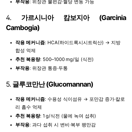
부작용
: 위장관 불편감·혈당 변동 가능
4.
가르시니아 캄보지아 (Garcinia
Cambogia)
작용 메커니즘
: HCA(하이드록시시트릭산) → 지방
합성 억제
추천 복용량
: 500–1000 mg/일 (식전)
부작용
: 위장관 통증·두통
5.
글루코만난 (Glucomannan)
작용 메커니즘
: 수용성 식이섬유 → 포만감 증가·칼로
리 흡수 억제
추천 복용량
: 1 g/식전 (물에 녹여 섭취)
부작용
: 과다 섭취 시 변비·복부 팽만감