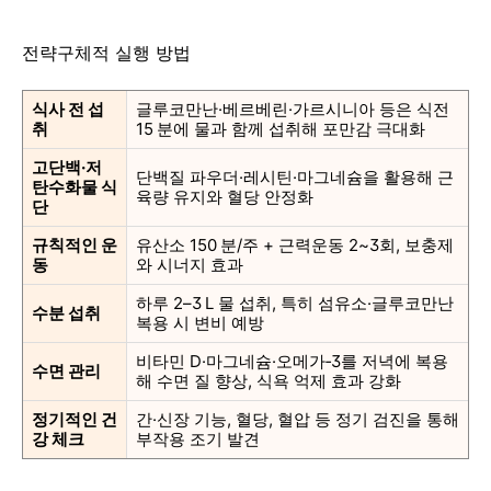
전략구체적 실행 방법
식사 전 섭
글루코만난·베르베린·가르시니아 등은 식전
취
15 분에 물과 함께 섭취해 포만감 극대화
고단백·저
단백질 파우더·레시틴·마그네슘을 활용해 근
탄수화물 식
육량 유지와 혈당 안정화
단
규칙적인 운
유산소 150 분/주 + 근력운동 2~3회, 보충제
동
와 시너지 효과
하루 2–3 L 물 섭취, 특히 섬유소·글루코만난
수분 섭취
복용 시 변비 예방
비타민 D·마그네슘·오메가‑3를 저녁에 복용
수면 관리
해 수면 질 향상, 식욕 억제 효과 강화
정기적인 건
간·신장 기능, 혈당, 혈압 등 정기 검진을 통해
강 체크
부작용 조기 발견