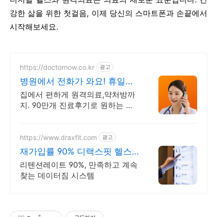
강한 삶을 위한 첫걸음, 이제 당신의 스마트폰과 손끝에서
시작해보세요.
https://doctornow.co.kr
광고
병원에서 전화가 와요! 휴일없
는 24시간 비대면진료
집에서 편하게 원격의료,약처방까
지. 90만개 진료후기로 원하는 선
생님을 선택해요 온누리상품권 필
터 기능 추가! 이제 온누리상품권
가능 약국도 함께 확인해보세요.
https://www.draxfit.com
광고
재가입률 90% 디랙스핏 헬스
장 통합관리 디랙스핏
리텐션레이트 90%, 만족하고 계속
찾는 데이터짐 시스템