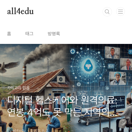
본문 바로가기
all4edu
홈
태그
방명록
카테고리 없음
디지털 헬스케어와 원격의료:
연봉 4억도 못 막는 지역의료
붕괴의 해법
by all4edu
2025. 6. 2.