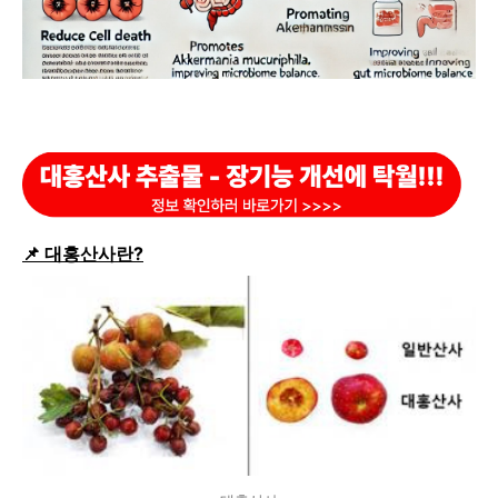
📌 대홍산사란?