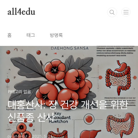
본문 바로가기
all4edu
홈
태그
방명록
카테고리 없음
대홍산사: 장 건강 개선을 위한
신품종 산사
by all4edu
2025. 5. 21.