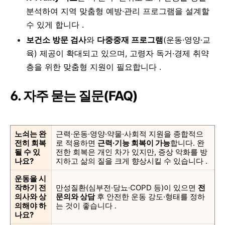
분석하여 지역 맞춤형 예방·관리 프로그램을 설계할
수 있게 합니다 .
보건소 방문 검사
와
다중중재 프로그램
(운동·영양·교
육) 제공이 확대되고 있으며, 고령자 독거·경제 취약
층을 위한 맞춤형 지원이 필요합니다 .
6. 자주 묻는 질문(FAQ)
노쇠는 완
근력·운동·영양·약물·사회적 지원을 종합적으
전히 회복
로 적용하면
근력·기능 회복이 가능
합니다. 완
될 수 있
전한 회복은 개인 차가 있지만, 증상 악화를 방
나요?
지하고 삶의 질을 크게 향상시킬 수 있습니다 .
운동을 시
작하기 전
만성질환(심부전·당뇨·COPD 등)이 있으면
전
의사와 상
문의와 상담
후 안전한 운동 강도·형태를 정하
의해야 하
는 것이 좋습니다 .
나요?