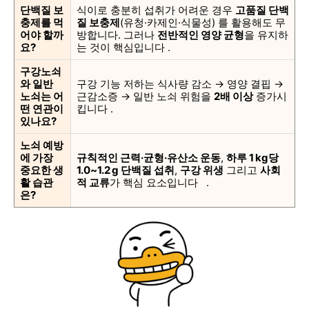
단백질 보
식이로 충분히 섭취가 어려운 경우
고품질 단백
충제를 먹
질 보충제
(유청·카제인·식물성) 를 활용해도 무
어야 할까
방합니다. 그러나
전반적인 영양 균형
을 유지하
요?
는 것이 핵심입니다 .
구강노쇠
와 일반
구강 기능 저하는 식사량 감소 → 영양 결핍 →
노쇠는 어
근감소증 → 일반 노쇠 위험을
2배 이상
증가시
떤 연관이
킵니다 .
있나요?
노쇠 예방
에 가장
규칙적인 근력·균형·유산소 운동
,
하루 1 kg당
중요한 생
1.0~1.2 g 단백질 섭취
,
구강 위생
그리고
사회
활 습관
적 교류
가 핵심 요소입니다 .
은?