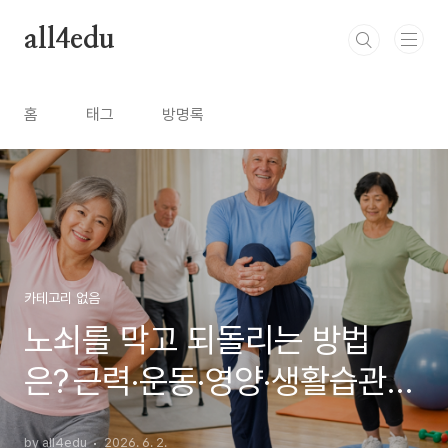
본문 바로가기
all4edu
홈
태그
방명록
카테고리 없음
노쇠를 막고 되돌리는 방법
은? 근력·운동·영양·생활습관
완전 가이드
by all4edu
2026. 6. 2.