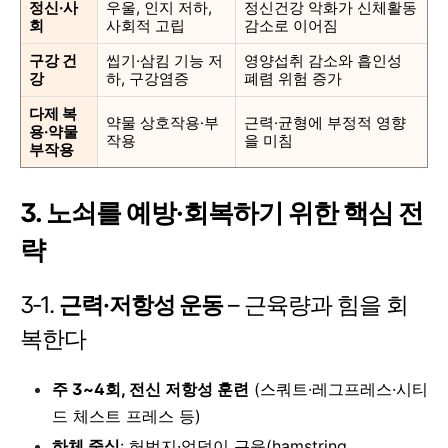
정신·사
우울, 인지 저하,
정신건강 악화가 신체활동
회
사회적 고립
감소로 이어짐
구강 건
씹기·삼킴 기능 저
영양섭취 감소와 흡인성
강
하, 구강염증
폐렴 위험 증가
다제 복
약물 상호작용·부
근력·균형에 부정적 영향
용·약물
작용
을 미침
부작용
3. 노쇠를 예방·회복하기 위한 핵심 전
략
3‑1.
근력·저항성 운동
– 근육량과 힘을 회
복한다
주 3~4회, 전신 저항성 훈련
(스쿼트·레그프레스·시티
드 체스트 프레스 등)
하체 중심
: 허벅지·엉덩이 근육(hamstring,