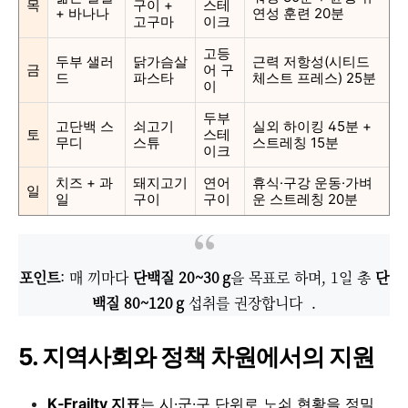
목
구이 +
스테
+ 바나나
연성 훈련 20분
고구마
이크
고등
두부 샐러
닭가슴살
근력 저항성(시티드
금
어 구
드
파스타
체스트 프레스) 25분
이
두부
고단백 스
쇠고기
실외 하이킹 45분 +
토
스테
무디
스튜
스트레칭 15분
이크
치즈 + 과
돼지고기
연어
휴식·구강 운동·가벼
일
일
구이
구이
운 스트레칭 20분
포인트
: 매 끼마다
단백질 20~30 g
을 목표로 하며, 1일 총
단
백질 80~120 g
섭취를 권장합니다 .
5. 지역사회와 정책 차원에서의 지원
K‑Frailty 지표
는 시·군·구 단위로 노쇠 현황을 정밀