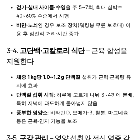
걷기·실내 사이클·수영
을 주 5~7회, 최대 심박수
40~60% 수준에서 시행
비만·노쇠
인 경우 보조 장치(워킹봉·무릎 보호대) 이
용 후 점진적 거리·시간 증가
3‑4.
고단백·고칼로리 식단
– 근육 합성을
지원한다
체중 1 kg당 1.0~1.2 g 단백질
섭취가 근력·근육량 유
지에 효과
단백질 섭취 시점
: 하루에 고르게 나눠 3~4끼에 분배,
특히 저녁에 과도하게 몰아넣지 않음
풍부한 영양소
: 비타민 D, 오메가‑3, 철분, 마그네슘
등은 근육·인지 기능을 보조
3‑5.
구강 관리
– 영양 섭취와 전신 염증 감