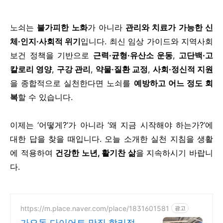
노쇠는
불가피한 노화
가 아니라
관리와 치료가 가능한 신
체·인지·사회적 위기
입니다. 최신 임상 가이드와 지역사회
보건 정책을 기반으로
근력·균형·유산소 운동
,
고단백·고
칼로리 영양
,
구강 관리
,
약물·질환 교정
,
사회·정신적 지원
을 종합적으로 실천한다면 노쇠를
예방하고 어느 정도 회
복
할 수 있습니다.
이제는 ‘어떻게?’가 아니라 ‘왜 지금 시작해야 하는가?’에
대한 답을 찾을 때입니다. 오늘 소개한 실천 지침을 생활
에 적용하여
건강한 노년, 활기찬 삶
을 지속하시기 바랍니
다.
https://m.place.naver.com/place/1831601581
광고
가오동 다이어트 맛집 합리적