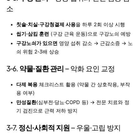
소
칫솔·치실·구강청결제 사용
을 하루 2회 이상 시행
씹기·삼킴 훈련
(구강 근육 운동)으로 구강노쇠 예방
구강노쇠가 있으면
영양 섭취 감소 → 근감소증 → 노
쇠 위험 2‑3배 상승
3‑6.
약물·질환 관리
– 악화 요인 교정
다제 복용
체크리스트 활용 (약물 간 상호작용, 부작
용 여부)
만성질환
(심부전·당뇨·COPD 등) → 전문 치료와 정
기 검진으로 근력 저하 방지
3‑7.
정신·사회적 지원
– 우울·고립 방지