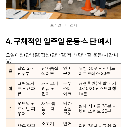
프레일리티 검사
4. 구체적인 일주일 운동·식단 예시
요일아침(단백질)점심(단백질)저녁(단백질)운동(시간·내
용)
달걀 2개
닭가슴살
연어
워킹 30분 + 시티드
월
+ 두부
샐러드
구이
레그프레스 20분
그릭요거
돼지고기
두부
균형훈련(한 발 서기
화
트 + 견과
안심 +
스테
3×10초) + 스트레칭
류
현미
이크
15분
오트밀 +
새우 볶
닭가
실내 사이클 30분 +
수
프로틴 파
음 + 채
슴살
체어 스쿼트 20분
우더
소
구이
소고기
연어
삶은 달걀
워킹 30분 + 균형·유