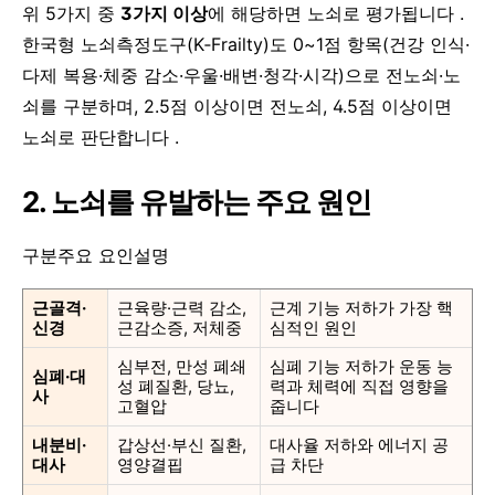
위 5가지 중
3가지 이상
에 해당하면 노쇠로 평가됩니다 .
한국형 노쇠측정도구(K‑Frailty)도 0~1점 항목(건강 인식·
다제 복용·체중 감소·우울·배변·청각·시각)으로 전노쇠·노
쇠를 구분하며, 2.5점 이상이면 전노쇠, 4.5점 이상이면
노쇠로 판단합니다 .
2. 노쇠를 유발하는 주요 원인
구분주요 요인설명
근골격·
근육량·근력 감소,
근계 기능 저하가 가장 핵
신경
근감소증, 저체중
심적인 원인
심부전, 만성 폐쇄
심폐 기능 저하가 운동 능
심폐·대
성 폐질환, 당뇨,
력과 체력에 직접 영향을
사
고혈압
줍니다
내분비·
갑상선·부신 질환,
대사율 저하와 에너지 공
대사
영양결핍
급 차단