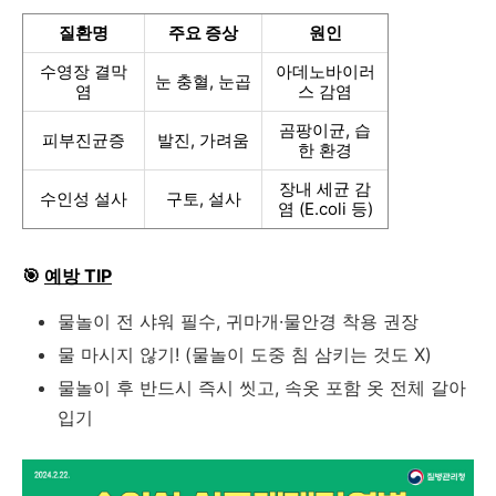
질환명
주요 증상
원인
수영장 결막
아데노바이러
눈 충혈, 눈곱
염
스 감염
곰팡이균, 습
피부진균증
발진, 가려움
한 환경
장내 세균 감
수인성 설사
구토, 설사
염 (E.coli 등)
🎯
예방 TIP
물놀이 전 샤워 필수, 귀마개·물안경 착용 권장
물 마시지 않기! (물놀이 도중 침 삼키는 것도 X)
물놀이 후 반드시 즉시 씻고, 속옷 포함 옷 전체 갈아
입기