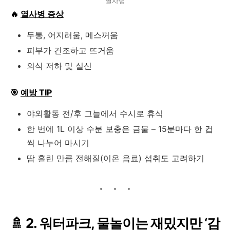
열사병
🔥
열사병 증상
두통, 어지러움, 메스꺼움
피부가 건조하고 뜨거움
의식 저하 및 실신
🎯
예방 TIP
야외활동 전/후 그늘에서 수시로 휴식
한 번에 1L 이상 수분 보충은 금물 – 15분마다 한 컵
씩 나누어 마시기
땀 흘린 만큼 전해질(이온 음료) 섭취도 고려하기
🚿 2. 워터파크, 물놀이는 재밌지만 ‘감