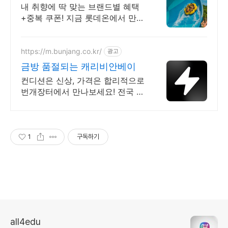
매 최대 5천원 혜택!
내 취향에 딱 맞는 브랜드별 혜택
+중복 쿠폰! 지금 롯데온에서 만나
보세요!
https://m.bunjang.co.kr/
광고
금방 품절되는 캐리비안베이
컨디션은 신상, 가격은 합리적으로
번개장터에서 만나보세요! 전국 각
지에서 올라오는 전국구 최다 상품
매일 10만 개 이상의 신규 상품 업
로드
1
구독하기
all4edu