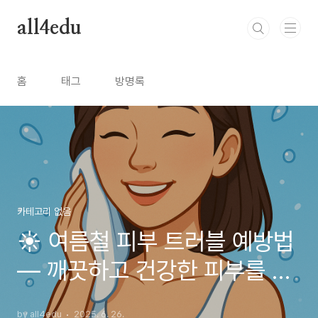
본문 바로가기
all4edu
홈
태그
방명록
카테고리 없음
☀️ 여름철 피부 트러블 예방법
— 깨끗하고 건강한 피부를 위
한 완벽 가이드
by all4edu
2025. 6. 26.