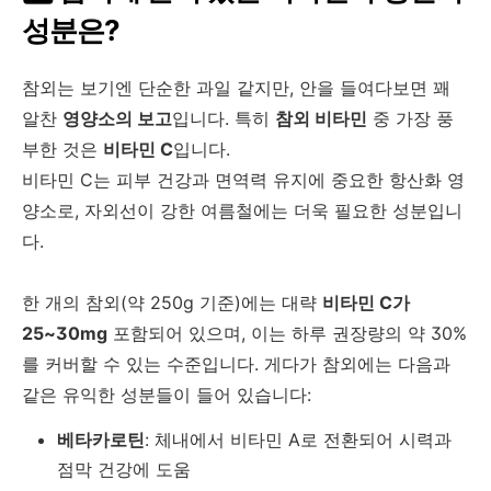
성분은
?
참외는 보기엔 단순한 과일 같지만
,
안을 들여다보면 꽤
알찬
영양소의 보고
입니다
.
특히
참외 비타민
중 가장 풍
부한 것은
비타민
C
입니다
.
비타민
C
는 피부 건강과 면역력 유지에 중요한 항산화 영
양소로
,
자외선이 강한 여름철에는 더욱 필요한 성분입니
다
.
한 개의 참외
(
약
250g
기준
)
에는 대략
비타민
C
가
25~30mg
포함되어 있으며
,
이는 하루 권장량의 약
30%
를 커버할 수 있는 수준입니다
.
게다가 참외에는 다음과
같은 유익한 성분들이 들어 있습니다
:
베타카로틴
:
체내에서 비타민
A
로 전환되어 시력과
점막 건강에 도움