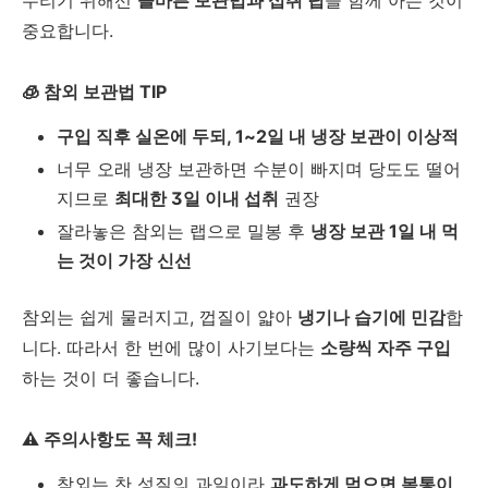
중요합니다
.
🧊
참외 보관법
TIP
구입 직후 실온에 두되
, 1~2
일 내 냉장 보관이 이상적
너무 오래 냉장 보관하면 수분이 빠지며 당도도 떨어
지므로
최대한
3
일 이내 섭취
권장
잘라놓은 참외는 랩으로 밀봉 후
냉장 보관
1
일 내 먹
는 것이 가장 신선
참외는 쉽게 물러지고
,
껍질이 얇아
냉기나 습기에 민감
합
니다
.
따라서 한 번에 많이 사기보다는
소량씩 자주 구입
하는 것이 더 좋습니다
.
⚠️
주의사항도 꼭 체크
!
참외는 찬 성질의 과일이라
과도하게 먹으면 복통이