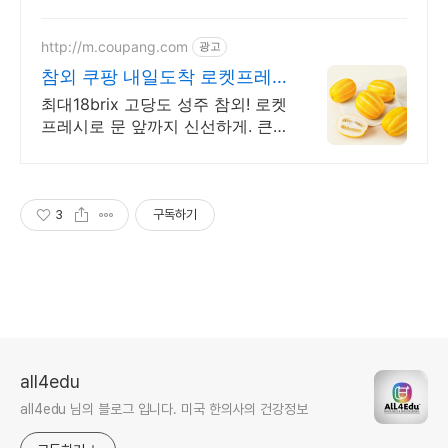
http://m.coupang.com
광고
참외 쿠팡 내일도착 로켓프레
시
최대18brix 고당도 성주 참외! 로켓
프레시로 문 앞까지 신선하게. 큰
참외 부담될 땐 꼬마참외! 한 번에
깎아먹기 좋아요.
3
구독하기
all4edu
all4edu 님의 블로그 입니다. 미국 한의사의 건강정보