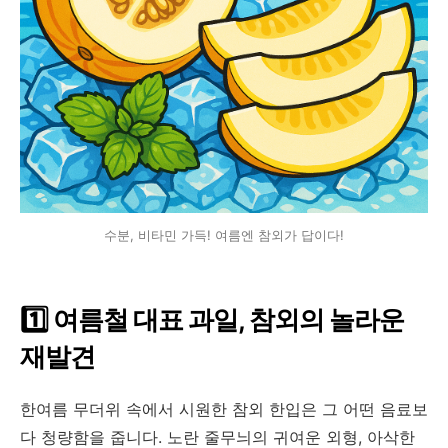
수분, 비타민 가득! 여름엔 참외가 답이다!
1️
여름철 대표 과일
,
참외의 놀라운
재발견
한여름 무더위 속에서 시원한 참외 한입은 그 어떤 음료보
다 청량함을 줍니다
.
노란 줄무늬의 귀여운 외형
,
아삭한