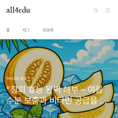
본문 바로가기
all4edu
홈
태그
방명록
카테고리 없음
“참외 효능 완벽 해부 – 여름
수분 보충과 비타민 공급을 동
시에!”
by all4edu
2025. 7. 18.