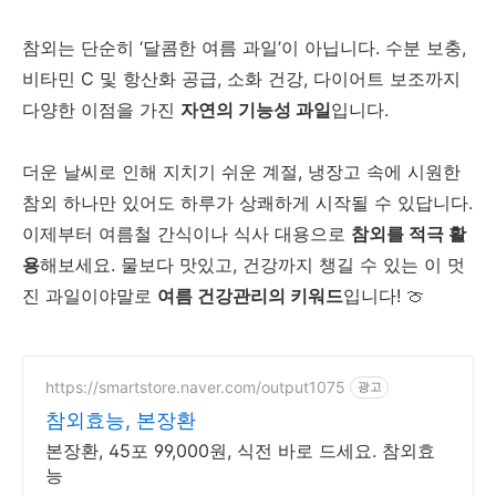
참외는 단순히
‘
달콤한 여름 과일
’
이 아닙니다
.
수분 보충
,
비타민
C
및 항산화 공급
,
소화 건강
,
다이어트 보조까지
다양한 이점을 가진
자연의 기능성 과일
입니다
.
더운 날씨로 인해 지치기 쉬운 계절
,
냉장고 속에 시원한
참외 하나만 있어도 하루가 상쾌하게 시작될 수 있답니다
.
이제부터 여름철 간식이나 식사 대용으로
참외를 적극 활
용
해보세요
.
물보다 맛있고
,
건강까지 챙길 수 있는 이 멋
진 과일이야말로
여름 건강관리의 키워드
입니다
!
🍈
https://smartstore.naver.com/output1075
광고
참외효능, 본장환
본장환, 45포 99,000원, 식전 바로 드세요. 참외효
능