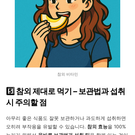
참외 비타민
5️
참외 제대로 먹기
–
보관법과 섭취
시 주의할 점
아무리 좋은 식품도 잘못 보관하거나 과도하게 섭취하면
오히려 부작용을 유발할 수 있습니다
.
참외 효능
을
100%
누리기 위해선
올바른 보관법과 섭취 팁
을 함께 아는 것이