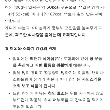
하기 쉽습니다
.
하지만 실상은 전혀 다릅니다
.
참외
100g
당 열량은 약
30kcal
수준으로
, **
같은 양의 사
과
(
약
52kcal),
바나나
(
약
89kcal)**
보다 훨씬 낮은 편에
속합니다
.
게다가 수분과 식이섬유가 풍부해 포만감을 높여주기 때
문에
,
과도한 식사량을 줄이는 데 효과적
입니다
.
🍈
참외와 소화기 건강의 관계
참외에는
펙틴계 식이섬유
가 포함되어 있어
장 운동
을 촉진
하고
배변 활동을 원활하게
해줍니다
.
땀을 많이 흘리고 활동량이 많아지는 여름철
,
변비나
소화불량이 생기기 쉬운데 이때 참외는
자연스러운
소화 보조 식품
이 됩니다
.
또한 참외에 함유된
천연 효소
는 위를 자극하지 않고
부드럽게 작용해
,
속이 더부룩할 때 간식처럼 먹기에
부담이 없습니다
.