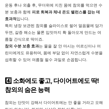
운동 후나 외출 후
,
무더위에 지친 몸에 참외를 먹으면 수
분 보충과 함께
피로 회복과 체내 온도 밸런스를 잡는 데
효과적
입니다
.
특히 냉장 보관된 참외를 슬라이스로 썰어 얼음물에 담가
두면
,
갈증 해소는 물론 입맛까지 확 돌아오게 만드는 여
름철 간식으로 딱이죠
.
참외 수분 보충 효과
는 물을 잘 안 마시는 어르신이나 어
린이에게도 유용하며
,
몸에 부담 없이 자연스럽게 수분을
섭취할 수 있어 여름철 필수 과일로 손꼽힙니다
.
4️
소화에도 좋고
,
다이어트에도 딱
!
참외의 숨은 능력
참외는 단맛이 강해서 다이어트에는 안 좋을 거라고 오해