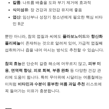
칼륨
:
나트륨 배출을 도와 부기 제거에 효과적
식이섬유
:
장 건강과 포만감 유지에 좋음
엽산
:
임산부나 성장기 청소년에게 필요한 핵심 비타
민
B
군
뿐만 아니라
,
참외 껍질과 씨에도
플라보노이드
와
항산화
폴리페놀
이 존재하는 것으로 알려져 있어
,
가급적 껍질째
섭취하거나 즙을 내어 마시는 방식도 추천할 수 있습니다
.
참외 효능
은 단순히 갈증 해소에 머무르지 않고
,
피부 미
용
,
면역력 향상
,
피로 회복
,
부종 완화
등 다양한 건강 관
리에 도움이 됩니다
.
특히 무더위에 시달리는 여름철에는
이처럼
비타민과 수분이 풍부한 여름 과일 추천
리스트에
꼭 들어가는 이유가 충분합니다
.