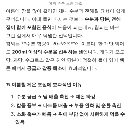
여름 수분 보충 과일
여름에 땀을 많이 흘리면 체내 수분과 전해질 균형이 쉽게
무너집니다
.
이때 물만 마시는 것보다
수분과 당분
,
전해
질이 함께 포함된 음식
이 도움이 되는데요
,
참외는 바로
그런 점에서 매우 탁월한 선택입니다
.
참외는
**
수분 함량이
90~92%**
에 이르며
,
한 개만 먹어
도
200ml
이상의 수분을 섭취하는 셈
입니다
.
게다가 포도
당
,
과당
,
수크로스 같은 천연 당분이 적절히 들어 있어
빠
른 에너지 공급과 갈증 해소
에 효과적입니다
.
🍈
여름철 체온 조절에 효과적인 이유
수분 공급
→
땀 배출 촉진
→
체온 하강
칼륨 풍부
→
나트륨 배출
→
부종 완화 및 순환 촉진
소화 흡수가 빠름
→
위에 부담 없이 시원하게 먹을 수
있음